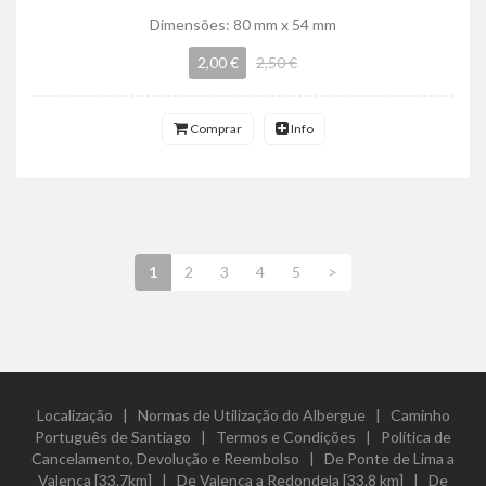
Dimensões: 80 mm x 54 mm
2,00 €
2,50 €
Comprar
Info
1
2
3
4
5
>
Localização
|
Normas de Utilização do Albergue
|
Caminho
Português de Santiago
|
Termos e Condições
|
Política de
Cancelamento, Devolução e Reembolso
|
De Ponte de Lima a
Valença [33.7km]
|
De Valença a Redondela [33.8 km]
|
De