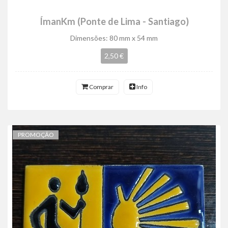
ÍmanKm (Ponte de Lima - Santiago)
Dimensões: 80 mm x 54 mm
2,50 €
Comprar
Info
PROMOÇÃO