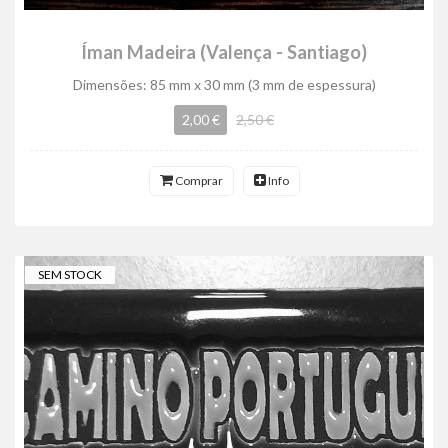
Íman Madeira (Valença - Santiago)
Dimensões: 85 mm x 30 mm (3 mm de espessura)
2,00 €
2,50 €
Comprar
Info
SEM STOCK