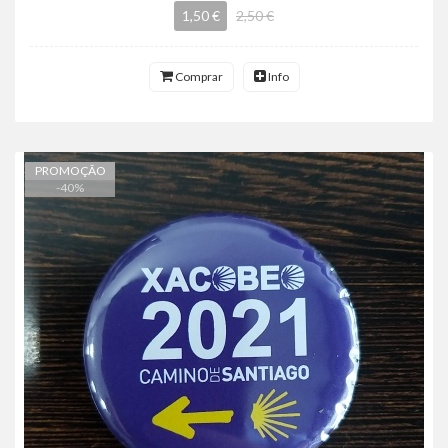
1,50 €
2,50 €
Comprar
Info
PROMOÇÃO
-
40
%