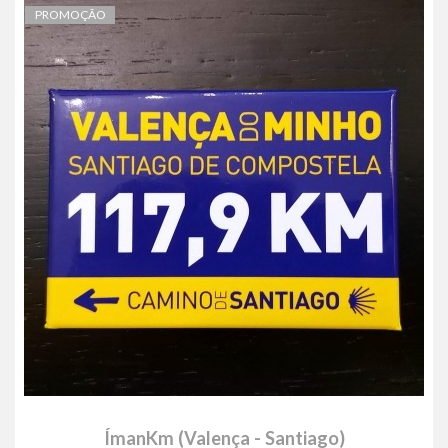
PROMOÇÃO
ÍmanKm (Valença - Santiago)