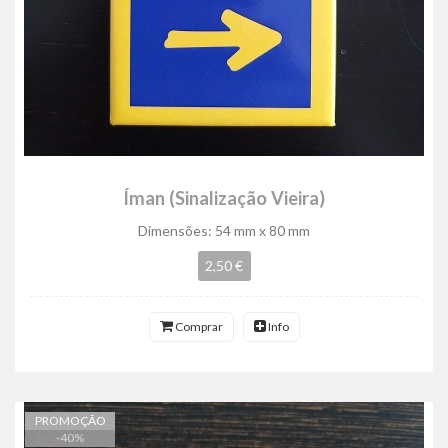
Íman (Sinalização Vieira)
Dimensões: 54 mm x 80 mm
2,50 €
Comprar
Info
PROMOÇÃO
-
40
%